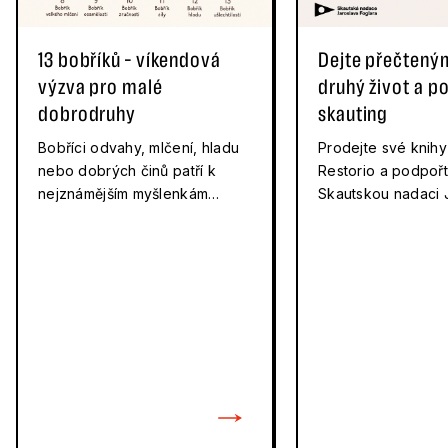
13 bobříků – víkendová
Dejte přečtený
výzva pro malé
druhý život a p
dobrodruhy
skauting
Bobříci odvahy, mlčení, hladu
Prodejte své knihy
nebo dobrých činů patří k
Restorio a podpoř
nejznámějším myšlenkám
Skautskou nadaci 
Jaroslava Foglara. Poprvé se s
Foglara. Restorio v
nimi čtenáři setkali v
navýší o 20 %.
legendárním románu Hoši od
Bobří řeky,&hellip;